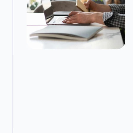
Audit complet et plan d'action
Analyse approfondie de votre écosystème 
digital et de vos flux opérationnels. Nous 
cartographions précisément les pertes de 
temps et d'argent, puis élaborons un plan 
d'action priorisé avec ROI estimé pour chaque 
recommandation. Livrable complet sous 1 à 2 
semaines.
Découvrir notre approche