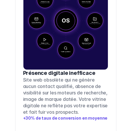
Réseaux Sociax
Fichiers De Client
Engagement fidèle
Lien non sécurisé
OS
System Marketing
Site 404bl1
Ébauche en cours
Erreur, Page censurée
Bulletin d'info
Campagne Email
Quoi d'curateur table
Non envoyée
Traffic: 0 visiteurs
0
Présence digitale inefficace
Site web obsolète qui ne génère 
aucun contact qualifié, absence de 
visibilité sur les moteurs de recherche, 
image de marque datée. Votre vitrine 
digitale ne reflète pas votre expertise 
et fait fuir vos prospects.
+30% de taux de conversion en moyenne