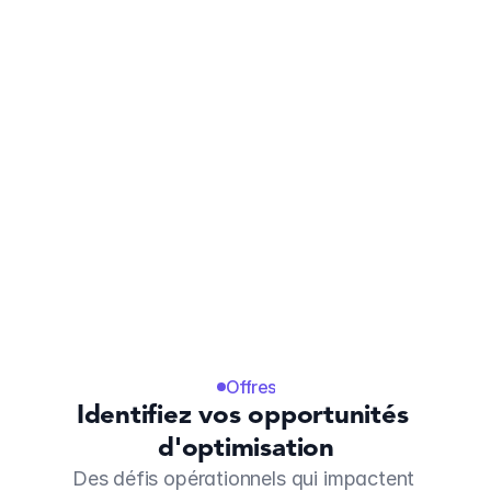
gagner du temps et à générer plus de 
clients.
Diagnostic gratuit 30 min
Fonctionnement
Offres
Identifiez vos opportunités 
d'optimisation
Des défis opérationnels qui impactent 