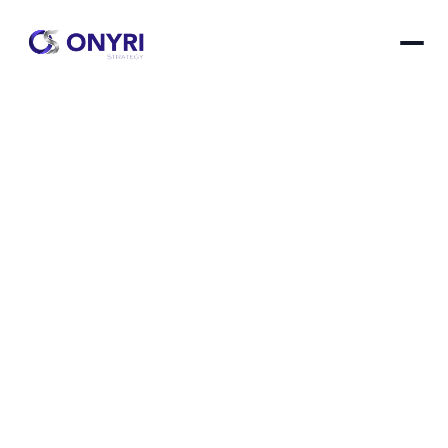
+15h gagnées par semaine en moyenne
Transformez votre 
entreprise
ONYRI Strategy accompagne les 
PME dans l'optimisation de leurs 
processus métiers. Une analyse 
approfondie pour vous aider à 