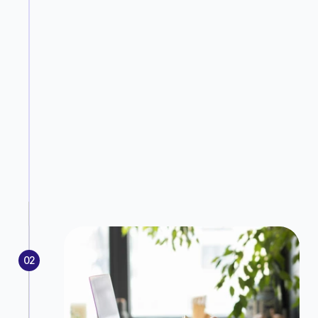
Diagnostic initial gratuit
Un entretien de 30 minutes pour identifier vos 
principaux points de friction opérationnels. 
Nous analysons vos processus métiers actuels, 
vos outils existants et vos objectifs de 
croissance. Sans engagement, cette première 
étape nous permet de valider si notre 
accompagnement est pertinent pour votre 
situation.
Réserver mon diagnostic
02