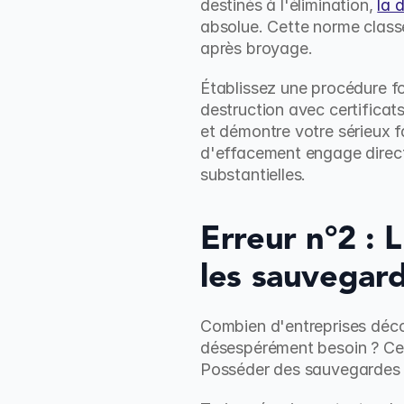
destinés à l'élimination, 
la 
absolue. Cette norme classe 
après broyage.
Établissez une procédure fo
destruction avec certificat
et démontre votre sérieux f
d'effacement engage directe
substantielles.
Erreur n°2 : 
les sauvegar
Combien d'entreprises déco
désespérément besoin ? Cet
Posséder des sauvegardes ne