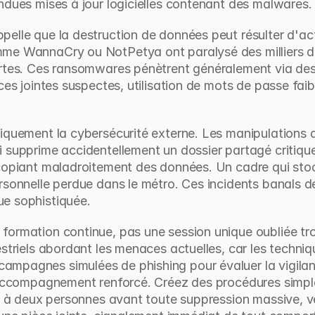
ndues mises à jour logicielles contenant des malwares.
ppelle que la destruction de données peut résulter d'act
me WannaCry ou NotPetya ont paralysé des milliers d'
ertes. Ces ransomwares pénètrent généralement via des
ces jointes suspectes, utilisation de mots de passe faibl
iquement la cybersécurité externe. Les manipulations q
 supprime accidentellement un dossier partagé critique.
 copiant maladroitement des données. Un cadre qui stoc
rsonnelle perdue dans le métro. Ces incidents banals d
e sophistiquée.
ormation continue, pas une session unique oubliée troi
estriels abordant les menaces actuelles, car les techni
mpagnes simulées de phishing pour évaluer la vigilance
 accompagnement renforcé. Créez des procédures simples
on à deux personnes avant toute suppression massive, vé