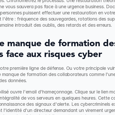
es. Chronométrez le processus. Une restauration théor
 ne vous sauvera pas face à une urgence business. Doc
 personnes puissent effectuer une restauration en votr
 l'être : fréquence des sauvegardes, rotations des suppo
humaine introduit des oublis, des retards et des erreurs.
Le manque de formation des
s face aux risques cyber
tre première ligne de défense. Ou votre principale vulné
 le manque de formation des collaborateurs comme l'une 
 des données.
lisé ouvre l'email d'hameçonnage. Clique sur le lien mal
intégralité de vos serveurs en quelques heures. Cette 
nnaissance des signaux d'alerte. Les cybercriminels e
nt l'identité d'un directeur demandant un virement urgen