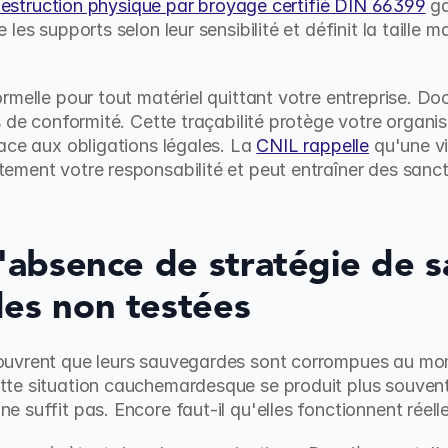
destruction physique par broyage certifié DIN 66399
 g
les supports selon leur sensibilité et définit la taille 
rmelle pour tout matériel quittant votre entreprise. D
s de conformité. Cette traçabilité protège votre organi
ace aux obligations légales. La 
CNIL rappelle
 qu'une vi
ment votre responsabilité et peut entraîner des sancti
L'absence de stratégie de 
des non testées
uvrent que leurs sauvegardes sont corrompues au mome
te situation cauchemardesque se produit plus souvent 
 suffit pas. Encore faut-il qu'elles fonctionnent réell