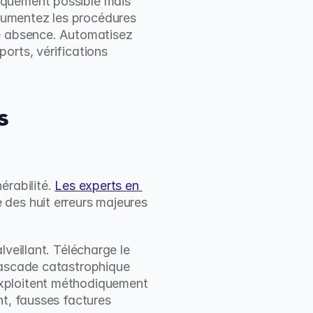
iquement possible mais 
umentez les procédures 
e absence. Automatisez 
rts, vérifications 
 
rabilité. 
Les experts en 
des huit erreurs majeures 
veillant. Télécharge le 
cascade catastrophique 
xploitent méthodiquement 
t, fausses factures 