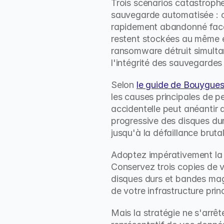
Trois scénarios catastrophe
sauvegarde automatisée : o
rapidement abandonné face
restent stockées au même e
ransomware détruit simulta
l'intégrité des sauvegardes n
Selon 
le guide de Bouygues
les causes principales de p
accidentelle peut anéantir 
progressive des disques durs
jusqu'à la défaillance brutal
Adoptez impérativement la 
Conservez trois copies de v
disques durs et bandes mag
de votre infrastructure pri
Mais la stratégie ne s'arrê