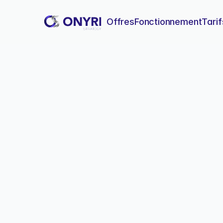
Offres
Fonctionnement
Tarif
5 erreurs qui dé
Protégez votre entreprise en
financières et failles de séc
5 erreu