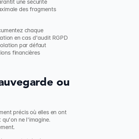
arantit une sécurité 
maximale des fragments 
ocumentez chaque 
sation en cas d'audit RGPD 
olation par défaut 
ons financières 
sauvegarde ou 
nt précis où elles en ont 
qu'on ne l'imagine. 
ement.