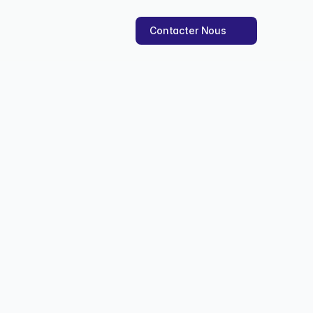
Contacter Nous
mment les éviter)
s qui causent pertes 
7 déc. 2025