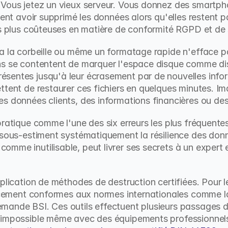
 Vous jetez un vieux serveur. Vous donnez des smartph
ient avoir supprimé les données alors qu'elles restent p
es plus coûteuses en matière de conformité RGPD et de 
a la corbeille ou même un formatage rapide n'efface pa
ns se contentent de marquer l'espace disque comme dis
entes jusqu'à leur écrasement par de nouvelles inform
ttent de restaurer ces fichiers en quelques minutes. Im
s données clients, des informations financières ou des 
 pratique comme l'une des six erreurs les plus fréquentes 
s sous-estiment systématiquement la résilience des don
mme inutilisable, peut livrer ses secrets à un expert 
plication de méthodes de destruction certifiées. Pour les
ffacement conformes aux normes internationales comme 
mande BSI. Ces outils effectuent plusieurs passages 
 impossible même avec des équipements professionnels.