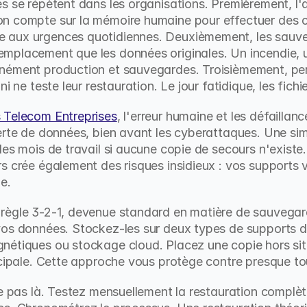
s se répètent dans les organisations. Premièrement, l'
n compte sur la mémoire humaine pour effectuer des c
 aux urgences quotidiennes. Deuxièmement, les sauveg
mplacement que les données originales. Un incendie, u
nément production et sauvegardes. Troisièmement, pers
i ne teste leur restauration. Le jour fatidique, les fichie
 Telecom Entreprises
, l'erreur humaine et les défaillan
erte de données, bien avant les cyberattaques. Une sim
des mois de travail si aucune copie de secours n'existe
 crée également des risques insidieux : vos supports vi
e.
règle 3-2-1, devenue standard en matière de sauvegarde
os données. Stockez-les sur deux types de supports di
nétiques ou stockage cloud. Placez une copie hors sit
ncipale. Cette approche vous protège contre presque tou
te pas là. Testez mensuellement la restauration complète