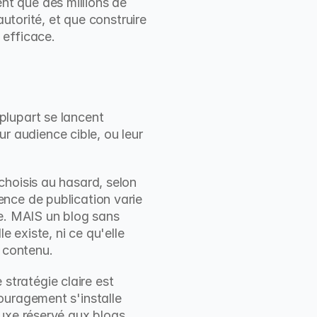
ent que des millions de 
utorité, et que construire 
 efficace.
lupart se lancent 
ur audience cible, ou leur 
hoisis au hasard, selon 
nce de publication varie 
e. MAIS un blog sans 
 existe, ni ce qu'elle 
u contenu.
stratégie claire est 
uragement s'installe 
uxe réservé aux blogs 