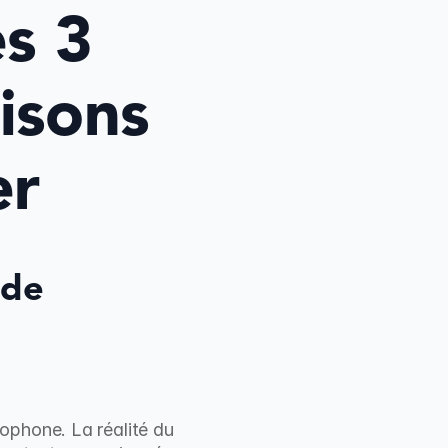
 3 
isons 
er
de 
ophone. La réalité du 