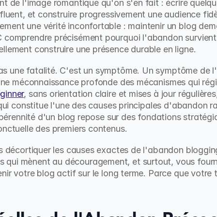
nt de l'image romantique qu'on s'en fait : écrire quelqu
fluent, et construire progressivement une audience fidè
ment une vérité inconfortable : maintenir un blog dem
 comprendre précisément pourquoi l'abandon survient si
llement construire une présence durable en ligne.
s une fatalité. C'est un symptôme. Un symptôme de l'a
d'une méconnaissance profonde des mécanismes qui régis
ginner
, sans orientation claire et mises à jour régulière
e qui constitue l'une des causes principales d'abandon r
a pérennité d'un blog repose sur des fondations stratégi
onctuelle des premiers contenus.
ns décortiquer les causes exactes de l'abandon blogging
qui mènent au découragement, et surtout, vous fournir
ir votre blog actif sur le long terme. Parce que votre tr