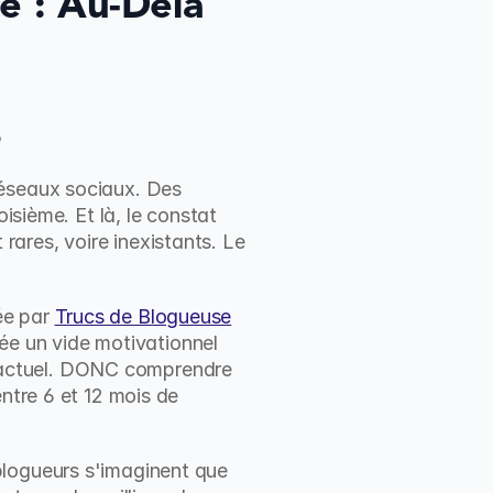
 : Au-Delà 
e
éseaux sociaux. Des 
isième. Et là, le constat 
ares, voire inexistants. Le 
e par 
Trucs de Blogueuse
 un vide motivationnel 
 actuel. DONC comprendre 
ntre 6 et 12 mois de 
logueurs s'imaginent que 