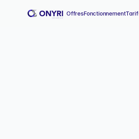
Offres
Fonctionnement
Tarif
Abandon blog apr
La majorité des blogueurs a
exactes et les solutions con
Abando