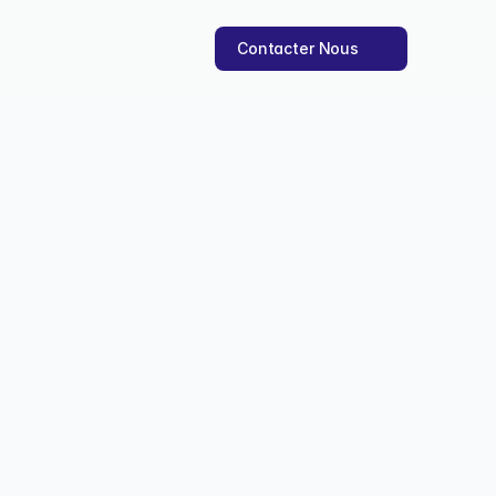
Contacter Nous
et comment éviter
 claire : voici les causes 
.
21 oct. 2025