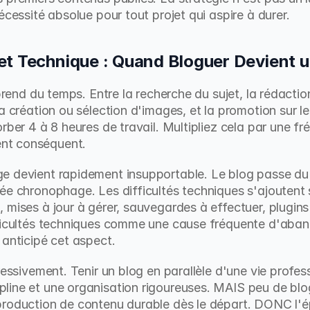
écessité absolue pour tout projet qui aspire à durer.
et Technique : Quand Bloguer Devient 
prend du temps. Entre la recherche du sujet, la rédaction,
a création ou sélection d'images, et la promotion sur le
orber 4 à 8 heures de travail. Multipliez cela par une f
nt conséquent.
e devient rapidement insupportable. Le blog passe du s
ée chronophage. Les difficultés techniques s'ajoutent s
mises à jour à gérer, sauvegardes à effectuer, plugins à
ifficultés techniques comme une cause fréquente d'aban
 anticipé cet aspect.
ressivement. Tenir un blog en parallèle d'une vie profess
line et une organisation rigoureuses. MAIS peu de blo
production de contenu durable dès le départ. DONC l'ép