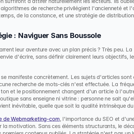
n suffiront à attirer naturellement les lecteurs. Ils oubli
 algorithmes de recherche privilégient l'ancienneté et l'a
ps, de la constance, et une stratégie de distribution
égie : Naviguer Sans Boussole
ent leur aventure avec un plan précis ? Très peu. La p
nvie d'écrire, sans définir clairement leurs objectifs, le
se manifeste concrètement. Les sujets d'articles sont c
cune recherche de mots-clés n'est effectuée. La fréque
ton et le positionnement changent d'un article à l'autr
utique sans enseigne ni vitrine : personne ne sait qu'elle
nt inévitable, quelle que soit la qualité intrinsèque d
se de Webmarketing-com
, l'importance du SEO et d'une 
 la motivation. Sans ces éléments structurants, le déco
 premiers contenus publiés. La stratégie n'est pas un l