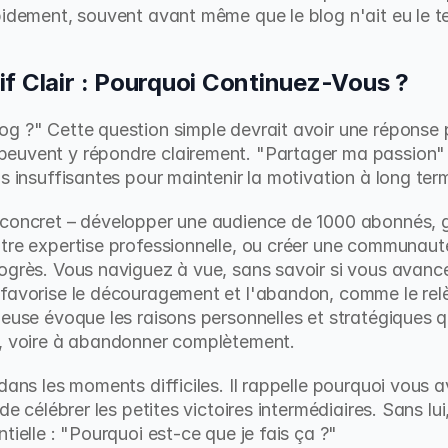
pidement, souvent avant même que le blog n'ait eu le t
f Clair : Pourquoi Continuez-Vous ?
g ?" Cette question simple devrait avoir une réponse p
euvent y répondre clairement. "Partager ma passion" o
s insuffisantes pour maintenir la motivation à long ter
 concret – développer une audience de 1000 abonnés, g
tre expertise professionnelle, ou créer une communauté
ogrès. Vous naviguez à vue, sans savoir si vous avance
 favorise le découragement et l'abandon, comme le rel
ueuse évoque les raisons personnelles et stratégiques q
n, voire à abandonner complètement.
dans les moments difficiles. Il rappelle pourquoi vous av
de célébrer les petites victoires intermédiaires. Sans lui
tielle : "Pourquoi est-ce que je fais ça ?"