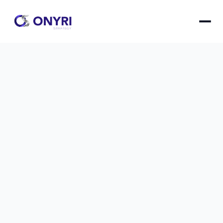
Apprendre Notion en 1 semaine : 
plan d'action pour busy boss
Maîtrisez Notion en 7 jours grâce à un plan 
structuré qui transforme votre gestion 
d'entreprise sans sacrifier votre temps précieux.
pprendre Notion en 1 semaine : plan d'action pour bus
le
16 nov. 2025