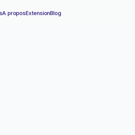
s
A propos
Extension
Blog
base annuellement : checkli
12 points essentiels pour auditer efficacement votre b
é optimale.
uditer sa base annuellement : checklist 12 points
le
9 no