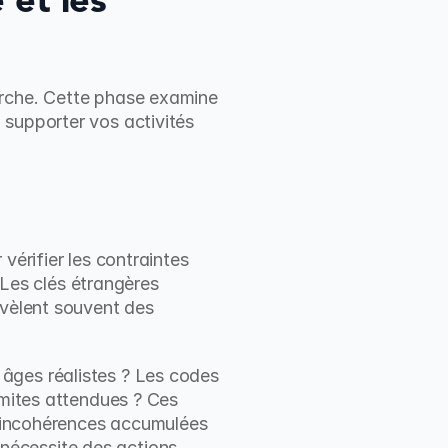
et les 
arche. Cette phase examine 
supporter vos activités 
érifier les contraintes 
 Les clés étrangères 
vèlent souvent des 
âges réalistes ? Les codes 
imites attendues ? Ces 
s incohérences accumulées 
écessite des actions 