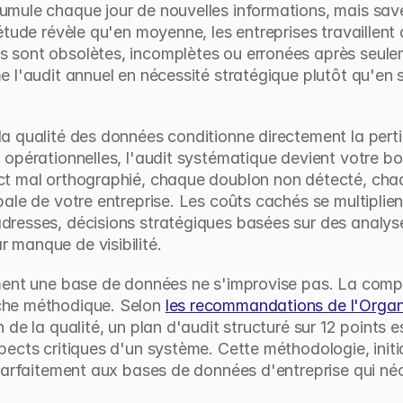
mule chaque jour de nouvelles informations, mais save
étude révèle qu'en moyenne, les entreprises travaillen
sont obsolètes, incomplètes ou erronées après seulemen
 l'audit annuel en nécessité stratégique plutôt qu'en s
a qualité des données conditionne directement la perti
opérationnelles, l'audit systématique devient votre bou
t mal orthographié, chaque doublon non détecté, chaq
ale de votre entreprise. Les coûts cachés se multiplie
resses, décisions stratégiques basées sur des analyse
manque de visibilité.
ment une base de données ne s'improvise pas. La compl
he méthodique. Selon 
les recommandations de l'Organi
 de la qualité, un plan d'audit structuré sur 12 points e
ects critiques d'un système. Cette méthodologie, init
parfaitement aux bases de données d'entreprise qui néc