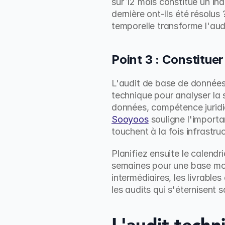
sur 12 mois constitue un ind
dernière ont-ils été résolu
temporelle transforme l'au
Point 3 : Constituer
L'audit de base de données 
technique pour analyser la 
données, compétence juridiq
Sooyoos
 souligne l'importa
touchent à la fois infrastru
Planifiez ensuite le calend
semaines pour une base moy
intermédiaires, les livrable
les audits qui s'éternisent