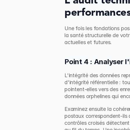
L'audit techni
performance
Une fois les fondations pos
la santé structurelle de vo
actuelles et futures.
Point 4 : Analyser l
L'intégrité des données repr
d'intégrité référentielle : t
pointent-elles vers des enr
données orphelines qui enc
Examinez ensuite la cohéren
postaux correspondent-ils au
contrôles croisés détectent
au fil du temps. Une incoh