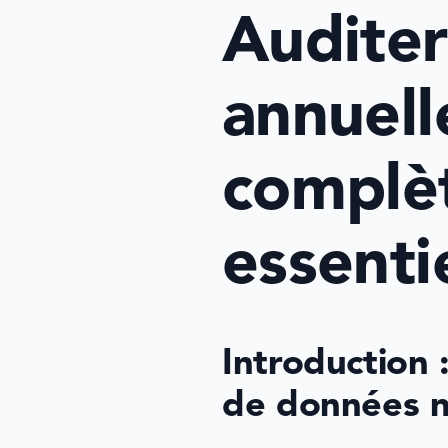
Auditer
annuelle
complèt
essenti
Introduction 
de données n