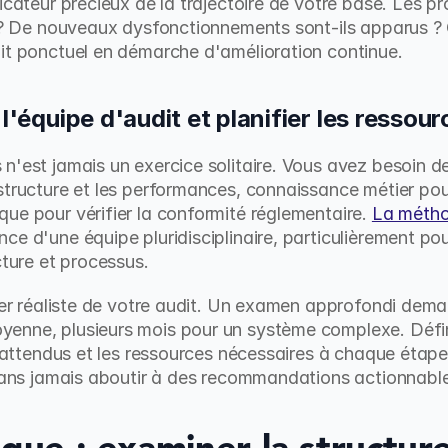
icateur précieux de la trajectoire de votre base. Les pr
s ? De nouveaux dysfonctionnements sont-ils apparus ? 
dit ponctuel en démarche d'amélioration continue.
 l'équipe d'audit et planifier les ressour
n'est jamais un exercice solitaire. Vous avez besoin de 
structure et les performances, connaissance métier pour
ue pour vérifier la conformité réglementaire. 
La métho
nce d'une équipe pluridisciplinaire, particulièrement pou
cture et processus.
rier réaliste de votre audit. Un examen approfondi dema
enne, plusieurs mois pour un système complexe. Défini
s attendus et les ressources nécessaires à chaque étape.
 sans jamais aboutir à des recommandations actionnabl