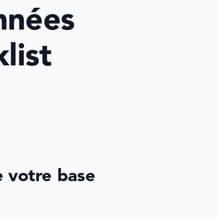
nnées 
ist 
 votre base 