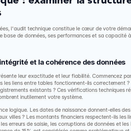
que : examiner la structure 
s
ées, l'audit technique constitue le cœur de votre dém
tre base de données, ses performances et sa capacité à 
'intégrité et la cohérence des données
ésente leur exactitude et leur fiabilité. Commencez par v
ous les liens entre tables fonctionnent-ils correctement ?
egistrements existants ? Ces vérifications techniques ré
ombrent inutilement votre système.
ce logique. Les dates de naissance donnent-elles des 
x villes ? Les montants financiers respectent-ils les l
 les erreurs de saisie, les corruptions de données et le
érence de 15% est considérée comme problématique et n