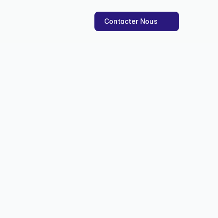
Contacter Nous
st 12 points
ase de données chaque 
v. 2025