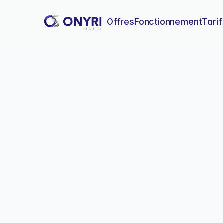
Offres
Fonctionnement
Tarif
Auditer sa 
Une checklist complète en 
année et garantir sa qualit
A