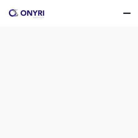
Automatiser ses emails avec l'IA : 
gains en temps réel
L'intelligence artificielle transforme la gestion des 
emails professionnels en automatisant la 
rédaction, la qualification des prospects et le 
suivi, permettant aux équipes de gagner jusqu'à 
15 heures par semaine tout en améliorant 
significativement leurs taux de réponse et de 
conversion.
Automatiser ses emails avec l'IA : gains en temps ré