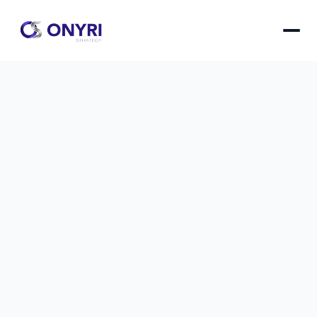
Cahier des charges site : template 
simple à remplir
Un template prêt à l'emploi pour structurer 
efficacement votre cahier des charges de site 
web et communiquer clairement vos besoins 
techniques et fonctionnels.
Cahier des charges site : template simple à rempli
le
1 nov. 2025