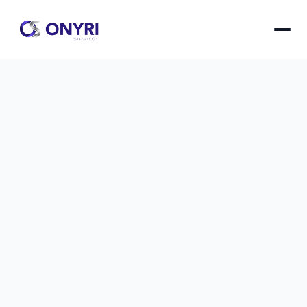
Calculer le ROI d'un site internet : 
guide PME sans Excel
Méthode pratique pour mesurer la rentabilité de 
votre site web en 3 étapes simples, sans 
compétences techniques ni tableur complexe.
Calculer le ROI d'un site internet : guide PME sans E
le
1 déc. 2025