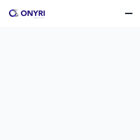
Choisir sa plateforme blog : 7 
critères décisifs
Les 7 critères essentiels pour sélectionner la 
plateforme de blog idéale qui correspond à vos 
objectifs, votre budget et vos compétences 
techniques.
Choisir sa plateforme blog : 7 critères décisifs
le
12 nov. 2025