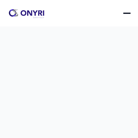
Connecter sa base de données à 
Shopify en 7 étapes
Guide complet pour synchroniser efficacement 
votre base de données externe avec votre 
boutique Shopify et automatiser la gestion de 
vos produits.
Connecter sa base de données à Shopify en 7 étap
le
10 déc. 2025