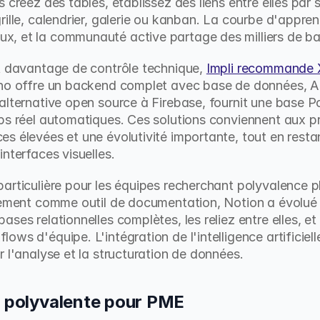
 créez des tables, établissez des liens entre elles par s
ille, calendrier, galerie ou kanban. La courbe d'appren
, et la communauté active partage des milliers de bas
t davantage de contrôle technique, 
Impli recommande 
ano offre un backend complet avec base de données, API
alternative open source à Firebase, fournit une base 
ps réel automatiques. Ces solutions conviennent aux pr
s élevées et une évolutivité importante, tout en resta
nterfaces visuelles.
articulière pour les équipes recherchant polyvalence pl
lement comme outil de documentation, Notion a évolué v
ses relationnelles complètes, les reliez entre elles, et 
ws d'équipe. L'intégration de l'intelligence artificiel
r l'analyse et la structuration de données.
n polyvalente pour PME