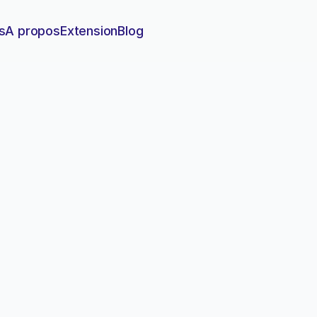
s
A propos
Extension
Blog
ière base de données sans
 de données en quelques clics grâce aux outils no-co
ion requise.
 sa première base de données sans coder en 2025
le
15