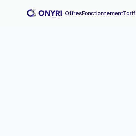
Offres
Fonctionnement
Tarif
Créer sa prem
Lancez votre première base
compétence en programmat
Créer