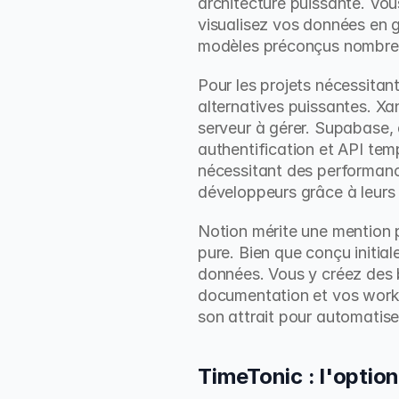
architecture puissante. Vous
visualisez vos données en gr
modèles préconçus nombreux
Pour les projets nécessitan
alternatives puissantes. X
serveur à gérer. Supabase, 
authentification et API tem
nécessitant des performance
développeurs grâce à leurs i
Notion mérite une mention p
pure. Bien que conçu initia
données. Vous y créez des ba
documentation et vos workflo
son attrait pour automatise
TimeTonic : l'optio