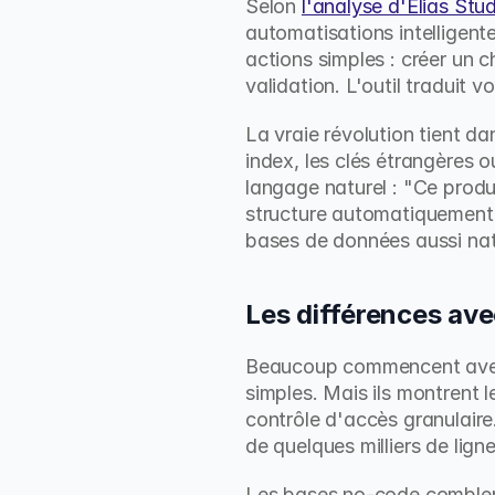
Selon 
l'analyse d'Elias Stu
automatisations intelligent
actions simples : créer un c
validation. L'outil traduit 
La vraie révolution tient d
index, les clés étrangères 
langage naturel : "Ce produi
structure automatiquement l
bases de données aussi natu
Les différences avec
Beaucoup commencent avec E
simples. Mais ils montrent l
contrôle d'accès granulaire
de quelques milliers de ligne
Les bases no-code comblent 