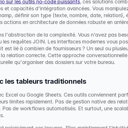
dio sur les outils no-code puissants
, ces solutions combi
es et capacités d'intégration avancées. Vous manipule
hamp, définir son type (texte, nombre, date, relation), é
vos actions en architecture de données robuste en arrièr
ans l'abstraction de la complexité. Vous n'avez pas bes
ou les requêtes JOIN. Les interfaces modernes vous pos
t est lié à combien de fournisseurs ? Un seul ou plusieu
a relation correcte. Cette approche conversationnelle 
relle qu'organiser des dossiers sur votre bureau.
 les tableurs traditionnels
xcel ou Google Sheets. Ces outils conviennent parfai
eurs limites rapidement. Pas de gestion native des rela
. Pas de workflows automatisés. Et surtout, une scalab
s.
précisément ces lacunes. Elles maintiennent l'intuitivit