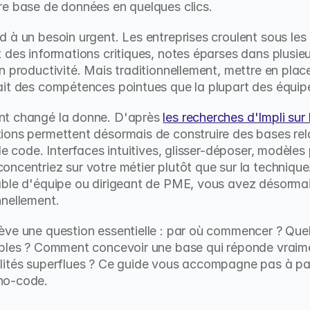
re base de données en quelques clics.
 à un besoin urgent. Les entreprises croulent sous les d
 des informations critiques, notes éparses dans plusieu
n productivité. Mais traditionnellement, mettre en place
ait des compétences pointues que la plupart des équip
nt changé la donne. D'après 
les recherches d'Impli sur 
tions permettent désormais de construire des bases rela
e code. Interfaces intuitives, glisser-déposer, modèles p
ncentriez sur votre métier plutôt que sur la technique
ble d'équipe ou dirigeant de PME, vous avez désormais 
nnellement.
ve une question essentielle : par où commencer ? Quels 
ibles ? Comment concevoir une base qui réponde vraime
lités superflues ? Ce guide vous accompagne pas à pas
no-code.