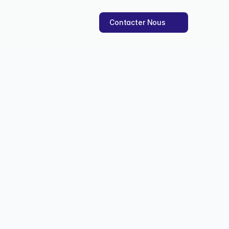
Contacter Nous
 coder en 2025
de modernes, sans aucune 
 déc. 2025