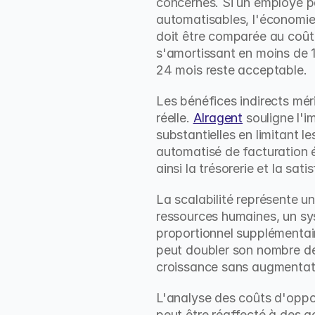
concernés. Si un employé p
automatisables, l'économie
doit être comparée au coût 
s'amortissant en moins de 1
24 mois reste acceptable.
Les bénéfices indirects mérit
réelle. 
AIragent
 souligne l'
substantielles en limitant le
automatisé de facturation éli
ainsi la trésorerie et la sati
La scalabilité représente 
ressources humaines, un sy
proportionnel supplémentair
peut doubler son nombre de 
croissance sans augmentati
L'analyse des coûts d'oppor
peut être réaffecté à des a