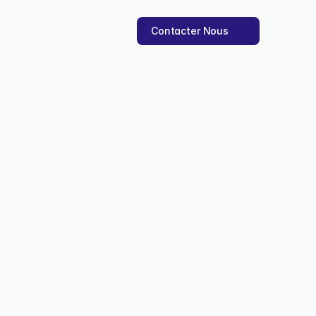
Contacter Nous
 à Automatiser en 2025
tion grâce à cinq critères 
2025
le
5 déc. 2025