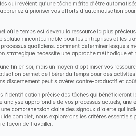
lés qui révèlent qu'une tâche mérite d'être automatisée
, apprenez à prioriser vos efforts d'automatisation pour
 où le temps est devenu la ressource la plus précieuse
olution incontournable pour les entreprises et les trav
 processus quotidiens, comment déterminer lesquels mér
on stratégique nécessite une approche méthodique et r
une fin en soi, mais un moyen d'optimiser vos ressource
atisation permet de libérer du temps pour des activités à
s discernement peut s'avérer contre-productif et coû
 l'identification précise des tâches qui bénéficieront le
 analyse approfondie de vos processus actuels, une év
t une compréhension claire des signaux d'alerte qui indi
uide complet, nous explorerons les critères essentiels 
re façon de travailler.