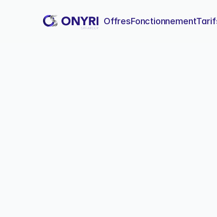
Offres
Fonctionnement
Tarif
5 Critères Essentiels
Découvrez comment évaluer e
décisifs qui transformeront 
5 Critères 