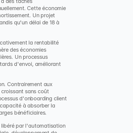
à des tâches 
nuellement. Cette économie 
ortissement. Un projet 
ndis qu'un délai de 18 à 
cativement la rentabilité 
nère des économies 
cières. Un processus 
etards d'envoi, améliorant 
on. Contrairement aux 
croissant sans coût 
ocessus d'onboarding client 
capacité à absorber la 
rges bénéficiaires.
ibéré par l'automatisation 
ciale, développement de 