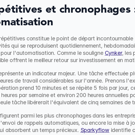
pétitives et chronophages :
omatisation
répétitives constitue le point de départ incontournable 
vités qui se reproduisent quotidiennement, hebdomada
 pour l'automatisation. Comme le souligne 
Cynker
, les
sible offrent le meilleur retour sur investissement en ma
présente un indicateur majeur. Une tâche effectuée plus
res de travail considérables sur l'année. Prenons l'exe
pération prend 10 minutes et se répète 5 fois par jour, 
4 heures par semaine et environ 200 heures annuelles po
ule tâche libérerait l'équivalent de cinq semaines de t
figurent parmi les plus chronophages dans les entreprise
 l'envoi de rappels automatiques, ou encore la mise à j
ui absorbent un temps précieux. 
Sparkyflow
 identifie