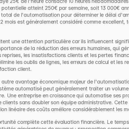
ayé 25€ de l'heure consacre 10 heures hebdomadaires 
 potentielle atteint 250€ par semaine, soit 13 000€ an
total de l'automatisation pour déterminer le délai d'am
2 mois est généralement considéré comme excellent, ta
ent une attention particulière car ils influencent signifi
importance de la réduction des erreurs humaines, qui gé
s reprises, les insatisfactions clients et les pertes finan
mine les oublis de lignes, les erreurs de calcul et les r
sfaction client.
un autre avantage économique majeur de l'automatisati
stème automatisé peut généralement traiter un volume 
e. Une entreprise en croissance qui automatise ses pr
clients sans doubler son équipe administrative. Cette 
on linéaire des coûts améliore considérablement les ma
tunité complète cette évaluation financière. Le temps l
ctivités génératrices de revenus : prospection commer