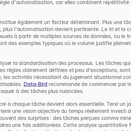
tégie d'automatisation, car elles combinent répétitivité e
stitue également un facteur déterminant. Plus une tâc
 plus l'automatisation devient pertinente. Le tri et la ca
uels à partir de multiples sources de données, ou le tr
ont des exemples typiques où le volume justifie pleinem
lyser la standardisation des processus. Les tâches qui 
s règles clairement définies et peu d'exceptions, sont 
e, les activités nécessitant du jugement situationnel com
tisables. 
Data-Bird
 recommande de commencer par les 
taquer à des tâches plus nuancées.
 à chaque tâche devient alors essentielle. Tenir un jo
nir une vision objective du temps réellement investi 
souvent des surprises : des tâches perçues comme mine
res une fois additionées. Cette analyse quantitative f