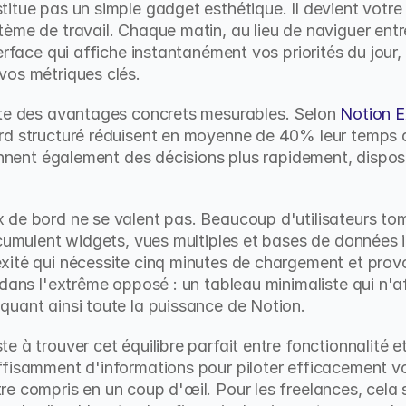
itue pas un simple gadget esthétique. Il devient votre 
ème de travail. Chaque matin, au lieu de naviguer entr
erface qui affiche instantanément vos priorités du jour, 
vos métriques clés.
nte des avantages concrets mesurables. Selon 
Notion E
rd structuré réduisent en moyenne de 40% leur temps d
rennent également des décisions plus rapidement, dispo
de bord ne se valent pas. Beaucoup d'utilisateurs tom
ccumulent widgets, vues multiples et bases de données 
xité qui nécessite cinq minutes de chargement et prov
dans l'extrême opposé : un tableau minimaliste qui n'af
quant ainsi toute la puissance de Notion.
 à trouver cet équilibre parfait entre fonctionnalité et 
fisamment d'informations pour piloter efficacement vot
 compris en un coup d'œil. Pour les freelances, cela si