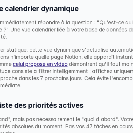
vue calendrier dynamique
immédiatement répondre à la question : "Qu'est-ce qui
e ?" Une vue calendrier liée à votre base de données de
té.
ier statique, cette vue dynamique s'actualise automat
ns n'importe quelle page Notion, elle apparaît instant
omme 
celui proposé en vidéo
 démontrent qu'il faut moin
astuce consiste à filtrer intelligemment : affichez unique
roche dans les 7 prochains jours. Cela évite l'encombr
mmédiate.
liste des priorités actives
and", mais pas nécessairement le "quoi d'abord". Votr
rités absolues du moment. Pas vos 47 tâches en cours,