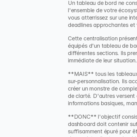
Un tableau de bord ne const
l'ensemble de votre écosyst
vous atterrissez sur une int
deadlines approchantes et 
Cette centralisation prése
équipés d'un tableau de bo
différentes sections. Ils p
immédiate de leur situation.
**MAIS** tous les tableaux 
sur-personnalisation. Ils a
créer un monstre de comple
de clarté. D'autres versent 
informations basiques, man
**DONC** l'objectif consiste
dashboard doit contenir suf
suffisamment épuré pour être