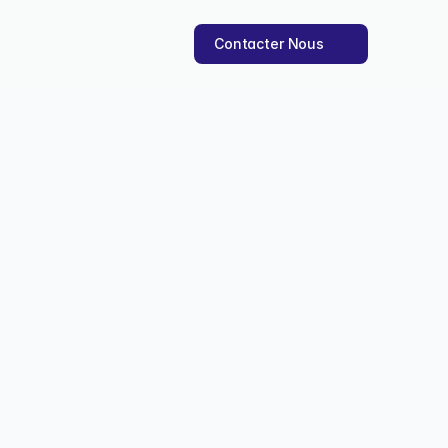
Contacter Nous
rd en 30 minutes
eulement 30 minutes grâce 
és.
21 nov. 2025