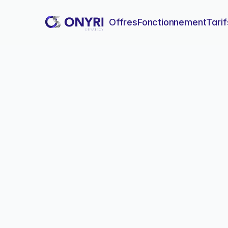
Offres
Fonctionnement
Tarif
Dashboard Notio
Apprenez à construire un ta
à notre méthode pas-à-pas
Dashbo