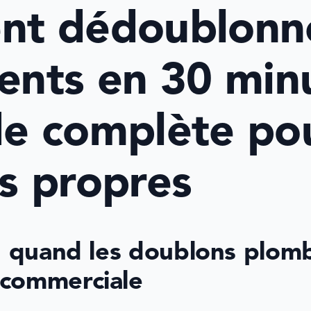
t dédoublonner
ents en 30 minut
e complète pou
s propres
: quand les doublons plomb
commerciale