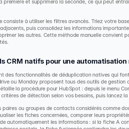
 première et supprimera la seconde, ce qui peut entraî
onsiste à utiliser les filtres avancés. Triez votre base 
adjacents, puis consolidez les informations important
pprimer les autres. Cette méthode manuelle convient p
tés.
ils CRM natifs pour une automatisation
des fonctionnalités de déduplication natives qui font l
rive ou Monday proposent tous des outils de gestion d
détaille la procédure pour HubSpot : depuis le menu Con
 critères de détection selon vos besoins, puis lancez la
es paires ou groupes de contacts considérés comme do
aliser les fiches concernées, comparer leurs propriétés,
ide automatiquement les informations : si la fiche A co
 adresse postale, la fiche fusionnée contiendra les deux