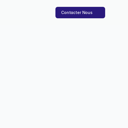
Contacter Nous
utes (méthode)
n seulement 30 minutes, 
 nov. 2025