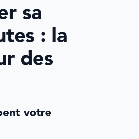
 sa 
es : la 
r des 
ent votre 