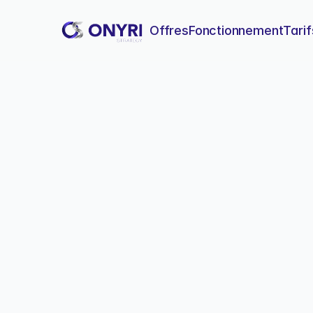
Offres
Fonctionnement
Tarif
Dédoublonner 
Une méthode pratique et rap
améliorer la qualité de vos
Dédou