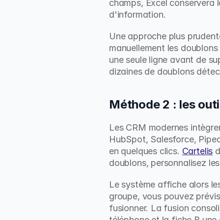
champs, Excel conservera la
d'information.
Une approche plus prudente c
manuellement les doublons 
une seule ligne avant de su
dizaines de doublons détec
Méthode 2 : les out
Les CRM modernes intègrent 
HubSpot, Salesforce, Piped
en quelques clics. 
Cartelis
 
doublons, personnalisez les
Le système affiche alors l
groupe, vous pouvez prévisu
fusionner. La fusion consol
téléphone et la fiche B une