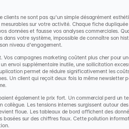
clients ne sont pas qu'un simple désagrément esthétiq
esurables sur votre activité. Chaque fiche dupliquée mu
de vos données et fausse vos analyses commerciales. Qu
es dans votre système, impossible de connaître son histo
u son niveau d'engagement.
ct. Vos campagnes marketing coûtent plus cher pour une 
 envoi supplémentaire inutile, une sollicitation excessi
duplication permet de réduire significativement les coût
nes. Un client qui reçoit deux fois la même newsletter 
me.
aient également le prix fort. Un commercial perd un te
n collègue. Les tensions internes surgissent autour des
e devient floue. Les tableaux de bord affichent des donn
 basées sur des chiffres faux. Cette pollution informat
ion.