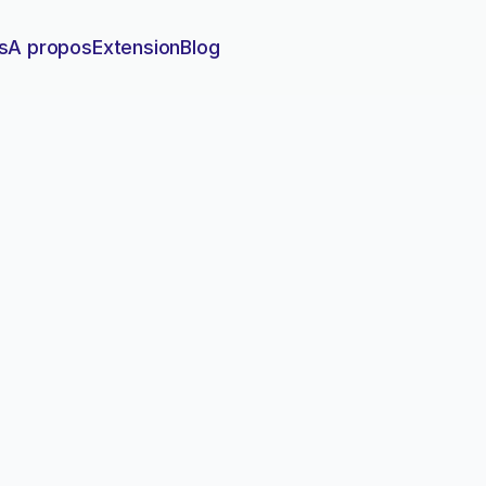
s
A propos
Extension
Blog
sa base clients en 30 min
ide pour éliminer les doublons de votre base clients e
 données et optimiser votre gestion commerciale.
blonner sa base clients en 30 minutes (méthode)
le
22