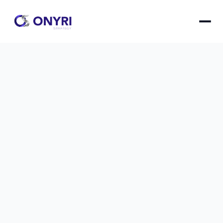
3 erreurs qui exposent vos clients 
quand vous utilisez ChatGPT
Utiliser ChatGPT sans précautions peut mettre 
en danger la confidentialité de vos clients — voici 
les 3 erreurs critiques à éviter absolument.
 erreurs qui exposent vos clients quand vous utilisez 
le
23 avr. 2026