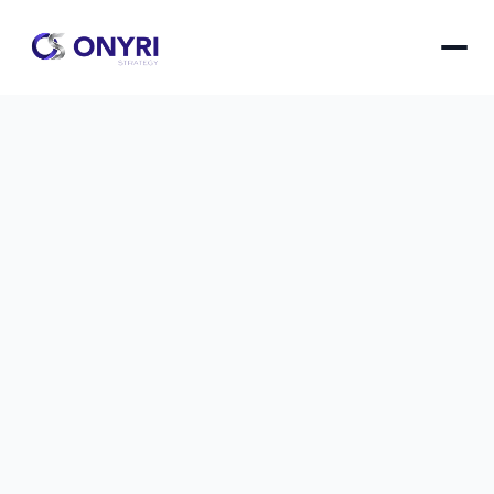
7 erreurs de confidentialité que les 
PME font avec l'IA
Les PME adoptent l'IA sans mesurer les risques : 
voici les 7 erreurs de confidentialité les plus 
fréquentes et comment les éviter pour protéger 
vos données sensibles.
7 erreurs de confidentialité que les PME font avec l
le
20 avr. 2026