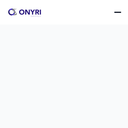
Externaliser ou internaliser web : 
décision irréversible
Choisir entre externalisation et internalisation de 
votre développement web engage l'avenir 
stratégique et financier de votre entreprise à long 
terme.
Externaliser ou internaliser web : décision irréversib
le
11 déc. 2025