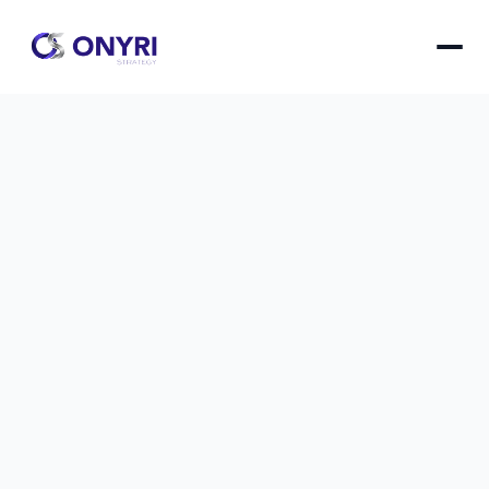
Former ses salariés à l'hygiène des 
données IA : guide RH
Un guide RH complet pour former efficacement 
vos collaborateurs aux bonnes pratiques 
d'hygiène des données IA et sécuriser votre 
organisation face aux risques liés à l'intelligence 
artificielle.
Former ses salariés à l'hygiène des données IA : guid
le
23 mai 2026