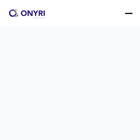
Formulaire web : 70% d'abandon, 7 
solutions testées qui fonctionnent
Réduisez drastiquement le taux d'abandon de 
vos formulaires web grâce à 7 solutions 
concrètes testées et validées sur le terrain.
laire web : 70% d'abandon, 7 solutions testées qui fo
le
1 janv. 2026