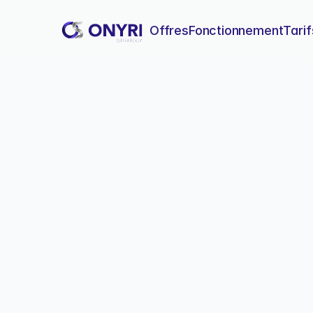
Offres
Fonctionnement
Tarif
Framer Analy
Apprenez à utiliser Framer 
conversions et prendre des 
Fra