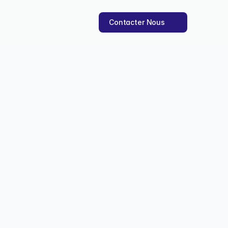
Contacter Nous
s de son site
s, optimiser vos 
ov. 2025