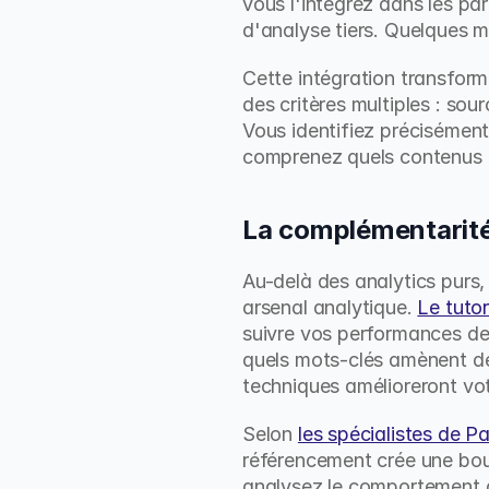
vous l'intégrez dans les par
d'analyse tiers. Quelques m
Cette intégration transfor
des critères multiples : sour
Vous identifiez précisément
comprenez quels contenus r
La complémentarité
Au-delà des analytics purs
arsenal analytique. 
Le tuto
suivre vos performances de 
quels mots-clés amènent de
techniques amélioreront votr
Selon 
les spécialistes de P
référencement crée une bouc
analysez le comportement de