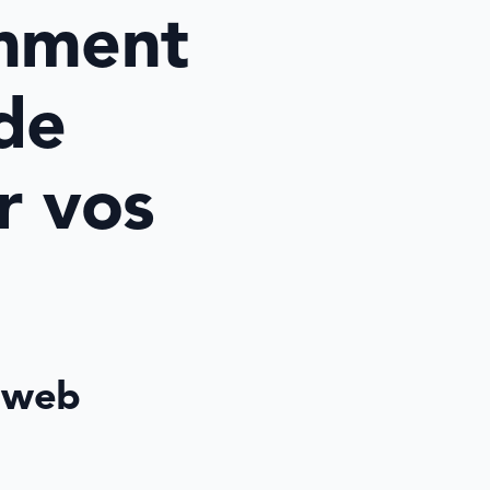
mment 
de 
 vos 
 web 