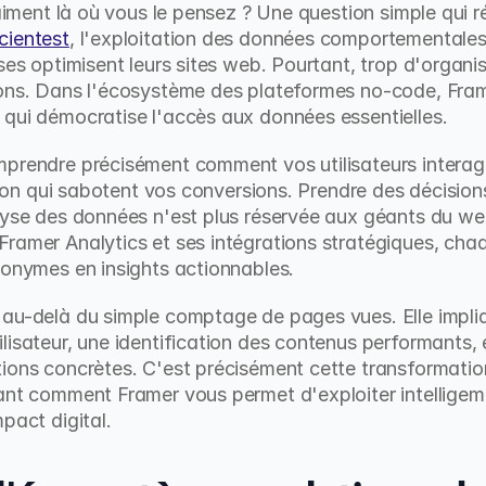
raiment là où vous le pensez ? Une question simple qui r
cientest
, l'exploitation des données comportementales
ses optimisent leurs sites web. Pourtant, trop d'organi
ions. Dans l'écosystème des plateformes no-code, Frame
 qui démocratise l'accès aux données essentielles.
prendre précisément comment vos utilisateurs interagis
ction qui sabotent vos conversions. Prendre des décisions
alyse des données n'est plus réservée aux géants du we
ramer Analytics et ses intégrations stratégiques, chaq
nonymes en insights actionnables.
 au-delà du simple comptage de pages vues. Elle impli
lisateur, une identification des contenus performants, e
ions concrètes. C'est précisément cette transformation
nant comment Framer vous permet d'exploiter intelligem
pact digital.