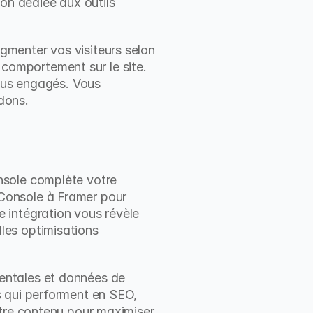
on dédiée aux outils 
menter vos visiteurs selon 
, comportement sur le site. 
lus engagés. Vous 
dons.
sole complète votre 
onsole à Framer pour 
intégration vous révèle 
es optimisations 
ntales et données de 
 qui performent en SEO, 
tre contenu pour maximiser 