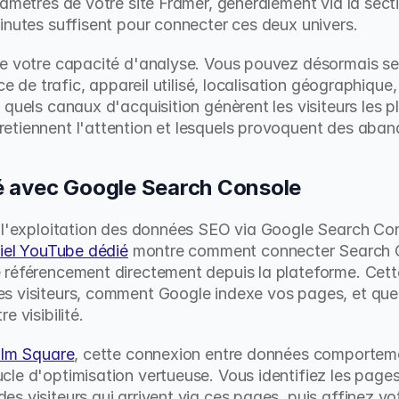
amètres de votre site Framer, généralement via la secti
inutes suffisent pour connecter ces deux univers.
me votre capacité d'analyse. Vous pouvez désormais seg
ce de trafic, appareil utilisé, localisation géographique
 quels canaux d'acquisition génèrent les visiteurs les p
etiennent l'attention et lesquels provoquent des aban
 avec Google Search Console
, l'exploitation des données SEO via Google Search Con
riel YouTube dédié
 montre comment connecter Search C
référencement directement depuis la plateforme. Cette 
s visiteurs, comment Google indexe vos pages, et quell
e visibilité.
alm Square
, cette connexion entre données comporteme
le d'optimisation vertueuse. Vous identifiez les pages
s visiteurs qui arrivent via ces pages, puis affinez vo