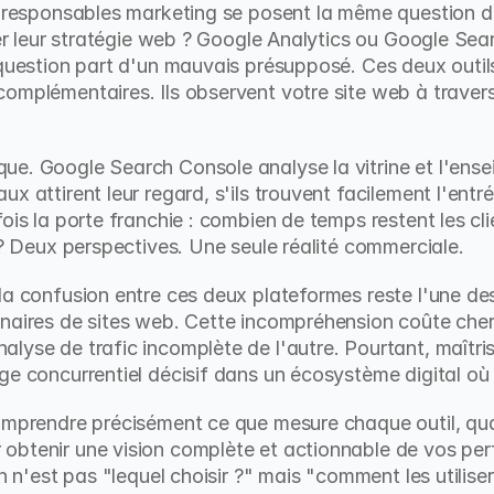
e responsables marketing se posent la même question de
oter leur stratégie web ? Google Analytics ou Google Se
 question part d'un mauvais présupposé. Ces deux outils
omplémentaires. Ils observent votre site web à travers
ue. Google Search Console analyse la vitrine et l'ense
 attirent leur regard, s'ils trouvent facilement l'entrée
ois la porte franchie : combien de temps restent les cli
t ? Deux perspectives. Une seule réalité commerciale.
 la confusion entre ces deux plateformes reste l'une de
naires de sites web. Cette incompréhension coûte cher
yse de trafic incomplète de l'autre. Pourtant, maîtriser
age concurrentiel décisif dans un écosystème digital 
omprendre précisément ce que mesure chaque outil, quand 
obtenir une vision complète et actionnable de vos pe
on n'est pas "lequel choisir ?" mais "comment les utilis