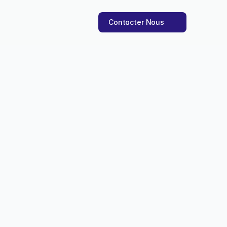
Contacter Nous
uel utiliser ?
util qui correspond le 
oct. 2025