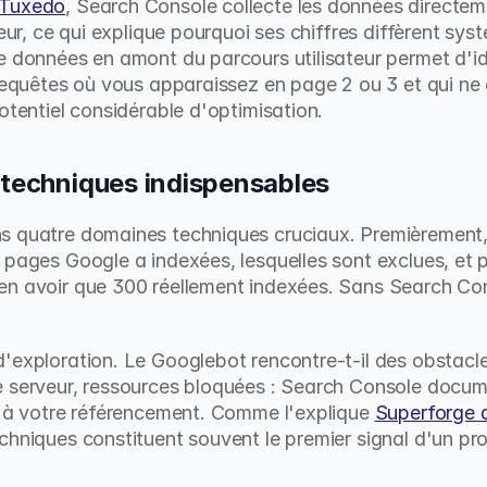
oTuxedo
, Search Console collecte les données directeme
teur, ce qui explique pourquoi ses chiffres diffèrent sy
e données en amont du parcours utilisateur permet d'ide
 requêtes où vous apparaissez en page 2 ou 3 et qui ne
otentiel considérable d'optimisation.
 techniques indispensables
 quatre domaines techniques cruciaux. Premièrement, l'i
 pages Google a indexées, lesquelles sont exclues, et p
n avoir que 300 réellement indexées. Sans Search Cons
'exploration. Le Googlebot rencontre-t-il des obstacle
e serveur, ressources bloquées : Search Console docum
e à votre référencement. Comme l'explique 
Superforge d
echniques constituent souvent le premier signal d'un pr