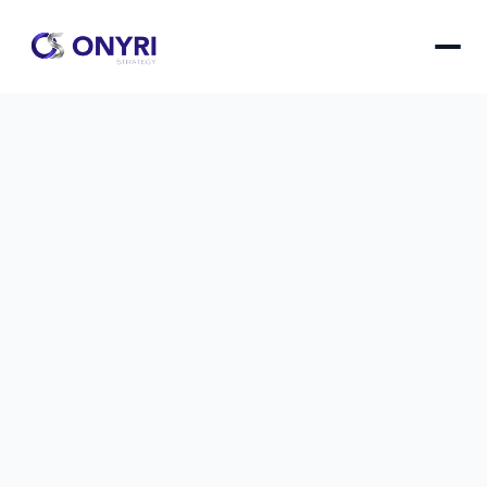
Google vous surveille : désactiver le 
tracking en 5 minutes
Protégez votre vie privée en ligne en suivant ce 
guide pratique pour désactiver rapidement le 
suivi publicitaire de Google sur tous vos 
appareils.
Google vous surveille : désactiver le tracking en 5 mi
le
13 nov. 2025