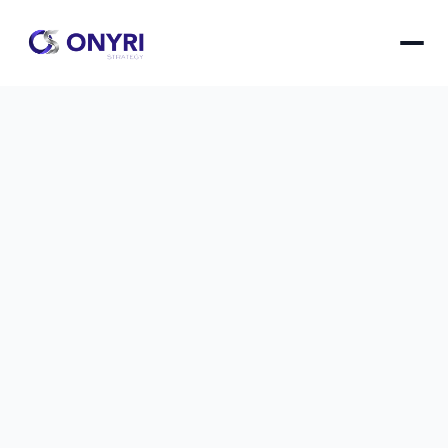
Google Workspace vs Microsoft 365 
: match pour PME
Comparaison détaillée entre Google Workspace 
et Microsoft 365 pour aider les PME à choisir la 
suite collaborative la plus adaptée à leurs 
besoins et budget.
Google Workspace vs Microsoft 365 : match pour 
le
1 déc. 2025