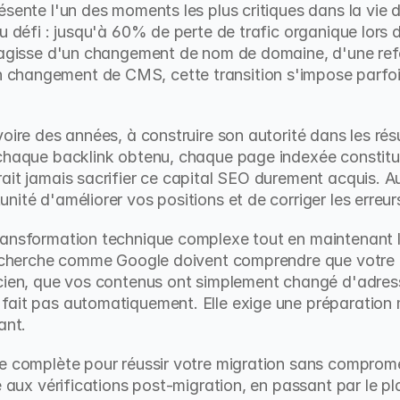
sente l'un des moments les plus critiques dans la vie d
u défi : jusqu'à 60% de perte de trafic organique lors 
s'agisse d'un changement de nom de domaine, d'une refo
changement de CMS, cette transition s'impose parfoi
.
oire des années, à construire son autorité dans les résu
chaque backlink obtenu, chaque page indexée constitue
ait jamais sacrifier ce capital SEO durement acquis. Au 
nité d'améliorer vos positions et de corriger les erreu
ansformation technique complexe tout en maintenant la
recherche comme Google doivent comprendre que votre n
cien, que vos contenus ont simplement changé d'adresse
fait pas automatiquement. Elle exige une préparation m
ant.
de complète pour réussir votre migration sans comprome
e aux vérifications post-migration, en passant par le pla