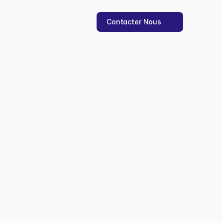
Contacter Nous
uide détaillé
référencement naturel et 
ct. 2025