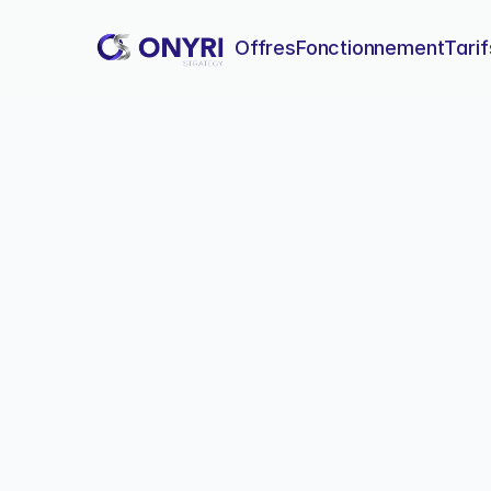
Offres
Fonctionnement
Tarif
Migrer son b
Un guide complet pour réuss
vos positions dans Google.
Mig