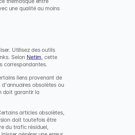
ce thématique entre 
vec une qualité au moins 
er. Utilisez des outils 
nks. Selon 
Netim
, cette 
ions correspondantes.
rtains liens provenant de 
s d'annuaires obsolètes ou 
doit garantir la 
rtains articles obsolètes, 
on doit toutefois être 
du trafic résiduel, 
laisser générer une erreur 