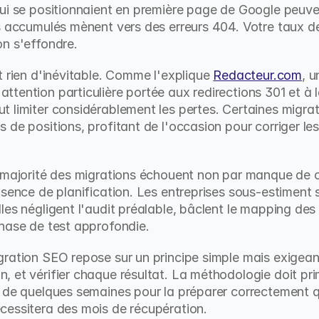
ui se positionnaient en première page de Google peuven
s accumulés mènent vers des erreurs 404. Votre taux d
n s'effondre.
t rien d'inévitable. Comme l'explique 
Redacteur.com
, u
tention particulière portée aux redirections 301 et à
 limiter considérablement les pertes. Certaines migrat
de positions, profitant de l'occasion pour corriger les 
a majorité des migrations échouent non par manque de 
bsence de planification. Les entreprises sous-estiment
es négligent l'audit préalable, bâclent le mapping des 
phase de test approfondie.
ration SEO repose sur un principe simple mais exigeant
 et vérifier chaque résultat. La méthodologie doit prim
 de quelques semaines pour la préparer correctement qu
cessitera des mois de récupération.