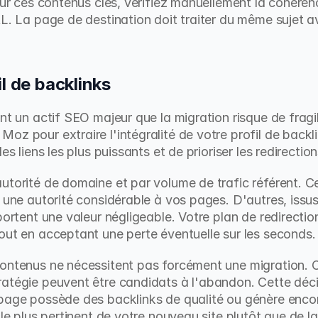
Pour ces contenus clés, vérifiez manuellement la cohéren
RL. La page de destination doit traiter du même sujet a
l de backlinks
t un actif SEO majeur que la migration risque de fragilis
oz pour extraire l'intégralité de votre profil de backli
les liens les plus puissants et de prioriser les redirect
utorité de domaine et par volume de trafic référent. Ce
t une autorité considérable à vos pages. D'autres, issu
portent une valeur négligeable. Votre plan de redirection 
out en acceptant une perte éventuelle sur les seconds.
ontenus ne nécessitent pas forcément une migration. Ce
atégie peuvent être candidats à l'abandon. Cette décisi
page possède des backlinks de qualité ou génère encore 
 le plus pertinent de votre nouveau site plutôt que de la 