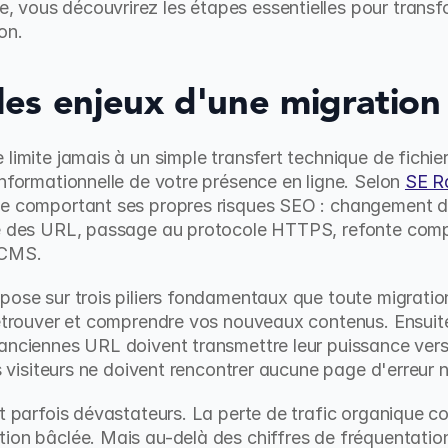
 vous découvrirez les étapes essentielles pour transf
on.
es enjeux d'une migration
limite jamais à un simple transfert technique de fichiers
informationnelle de votre présence en ligne. Selon 
SE R
ne comportant ses propres risques SEO : changement 
re des URL, passage au protocole HTTPS, refonte compl
 CMS.
pose sur trois piliers fondamentaux que toute migration 
etrouver et comprendre vos nouveaux contenus. Ensuite, l
anciennes URL doivent transmettre leur puissance vers l
os visiteurs ne doivent rencontrer aucune page d'erreur n
et parfois dévastateurs. La perte de trafic organique co
on bâclée. Mais au-delà des chiffres de fréquentation, c