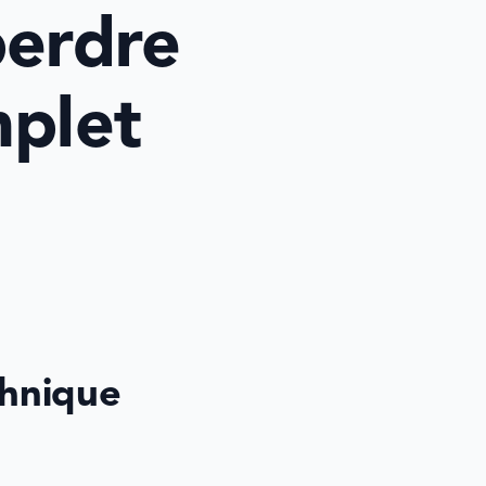
erdre 
plet 
hnique 