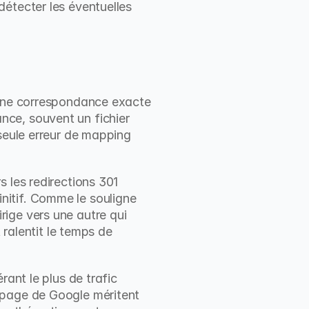
étecter les éventuelles 
 une correspondance exacte 
ce, souvent un fichier 
seule erreur de mapping 
 les redirections 301 
(permanentes) pour signaler aux moteurs de recherche que le changement est définitif. Comme le souligne 
ige vers une autre qui 
 ralentit le temps de 
ant le plus de trafic 
 page de Google méritent 