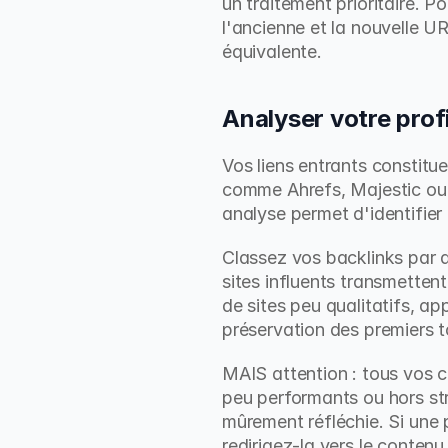
un traitement prioritaire. 
l'ancienne et la nouvelle U
équivalente.
Analyser votre profi
Vos liens entrants constituen
comme Ahrefs, Majestic ou M
analyse permet d'identifier 
Classez vos backlinks par a
sites influents transmetten
de sites peu qualitatifs, ap
préservation des premiers t
MAIS attention : tous vos c
peu performants ou hors str
mûrement réfléchie. Si une 
redirigez-la vers le contenu