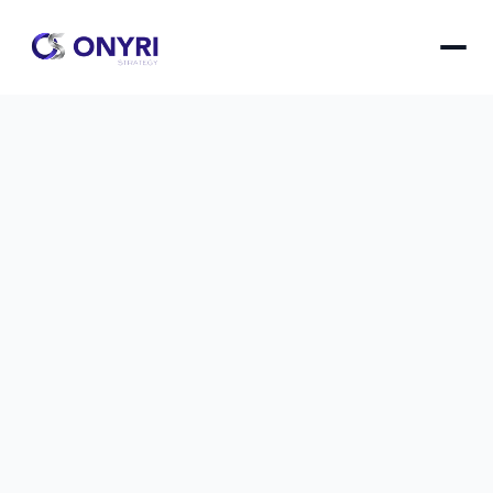
Notion gratuit vs payant : ai-je 
vraiment besoin de payer ?
Comparez les versions gratuite et payante de 
Notion pour savoir si l'investissement en vaut 
vraiment la peine selon vos besoins réels.
Notion gratuit vs payant : ai-je vraiment besoin de pa
le
30 nov. 2025