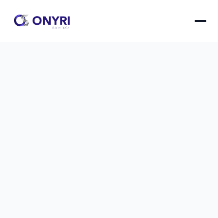
Plagiat involontaire blog : outils 
détection et prévention
Protégez l'originalité de votre contenu grâce aux 
meilleurs outils de détection et aux stratégies 
éprouvées pour éviter le plagiat involontaire sur 
votre blog.
Plagiat involontaire blog : outils détection et préven
le
24 oct. 2025