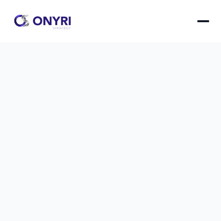
Plateforme emailing : comparatif 
honnête pour TPE 2025
Analyse complète et transparente des meilleures 
solutions d'emailing adaptées aux budgets et 
besoins spécifiques des très petites entreprises 
en 2025.
Plateforme emailing : comparatif honnête pour TPE 
le
1 janv. 2026