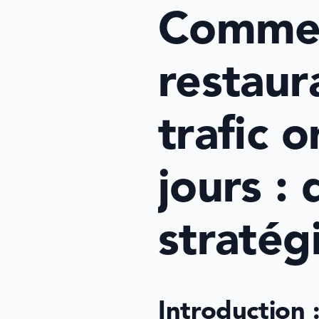
Commen
restaura
trafic 
jours :
straté
Introduction 