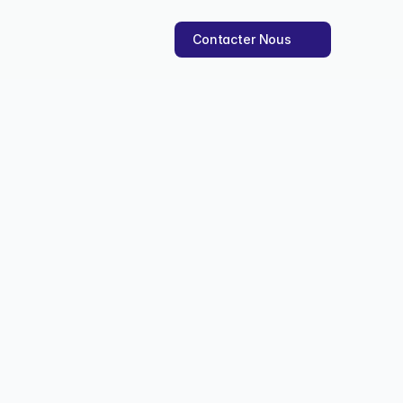
Contacter Nous
 en 3 mois
ar 5 et généré 40% de 
lée.
 2025