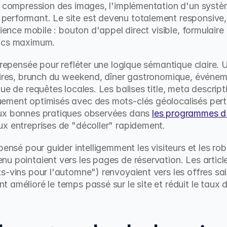
a compression des images, l'implémentation d'un systèm
erformant. Le site est devenu totalement responsive, 
ience mobile : bouton d'appel direct visible, formulaire d
lics maximum.
é repensée pour refléter une logique sémantique claire.
faires, brunch du weekend, dîner gastronomique, événem
ue de requêtes locales. Les balises title, meta descriptio
ement optimisés avec des mots-clés géolocalisés pertin
ux bonnes pratiques observées dans 
les programmes 
ux entreprises de "décoller" rapidement.
pensé pour guider intelligemment les visiteurs et les ro
u pointaient vers les pages de réservation. Les articl
s-vins pour l'automne") renvoyaient vers les offres sai
 amélioré le temps passé sur le site et réduit le taux 