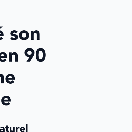
 son 
en 90 
e 
te
turel 