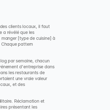
es clients locaux, il faut 
 a révélé que les 
ù manger [type de cuisine] à 
. Chaque pattern 
blog par semaine, chacun 
événement d'entreprise dans 
ans les restaurants de 
taient une vraie valeur 
caux, et des 
itaire. Réclamation et 
res présentant les 