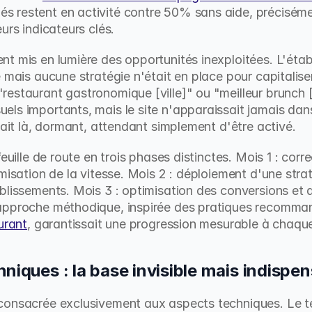
 restent en activité contre 50% sans aide, précisémen
urs indicateurs clés.
t mis en lumière des opportunités inexploitées. L'établ
 mais aucune stratégie n'était en place pour capitaliser s
estaurant gastronomique [ville]" ou "meilleur brunch [
ls importants, mais le site n'apparaissait jamais dans
tait là, dormant, attendant simplement d'être activé.
feuille de route en trois phases distinctes. Mois 1 : corr
misation de la vitesse. Mois 2 : déploiement d'une strat
blissements. Mois 3 : optimisation des conversions et a
approche méthodique, inspirée des pratiques recomma
urant
, garantissait une progression mesurable à chaqu
niques : la base invisible mais indispe
consacrée exclusivement aux aspects techniques. Le t