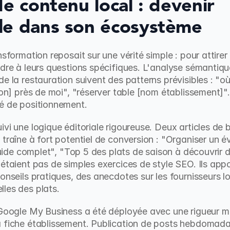
e contenu local : devenir 
le dans son écosystème
sformation reposait sur une vérité simple : pour attirer d
dre à leurs questions spécifiques. L'analyse sémantique
e la restauration suivent des patterns prévisibles : "o
sion] près de moi", "réserver table [nom établissement]"
té de positionnement.
ivi une logique éditoriale rigoureuse. Deux articles de 
 traîne à fort potentiel de conversion : "Organiser un 
 guide complet", "Top 5 des plats de saison à découvrir d
étaient pas de simples exercices de style SEO. Ils appor
onseils pratiques, des anecdotes sur les fournisseurs lo
les des plats.
 Google My Business a été déployée avec une rigueur mil
 fiche établissement. Publication de posts hebdomadai