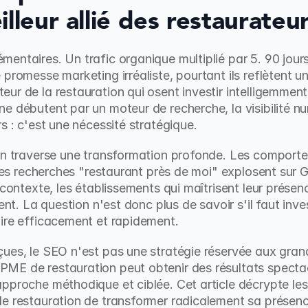
lleur allié des restaurateu
entaires. Un trafic organique multiplié par 5. 90 jours
promesse marketing irréaliste, pourtant ils reflètent une
ur de la restauration qui osent investir intelligemment 
e débutent par un moteur de recherche, la visibilité nu
s : c'est une nécessité stratégique.
ion traverse une transformation profonde. Les compor
 les recherches "restaurant près de moi" explosent sur G
 contexte, les établissements qui maîtrisent leur présen
rent. La question n'est donc plus de savoir s'il faut inve
aire efficacement et rapidement.
çues, le SEO n'est pas une stratégie réservée aux gran
ME de restauration peut obtenir des résultats spectac
pproche méthodique et ciblée. Cet article décrypte les
e restauration de transformer radicalement sa présence 