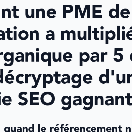
t une PME de 
tion a multiplié
organique par 5 
 décryptage d'un
gie SEO gagnan
: quand le référencement na