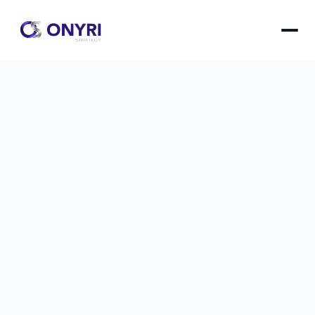
SEO technique pour novices : 6 
points à vérifier
Maîtrisez les fondamentaux du référencement 
technique avec ces 6 points essentiels qui 
amélioreront immédiatement la visibilité de votre 
site web sur Google.
SEO technique pour novices : 6 points à vérifier
le
17 oct. 2025