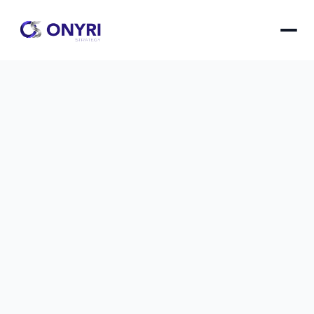
Votre site invisible sur Google ? 6 
raisons techniques
Identifiez les blocages techniques qui empêchent 
Google d'indexer votre site et apprenez comment 
les résoudre rapidement.
Votre site invisible sur Google ? 6 raisons techniqu
le
4 déc. 2025