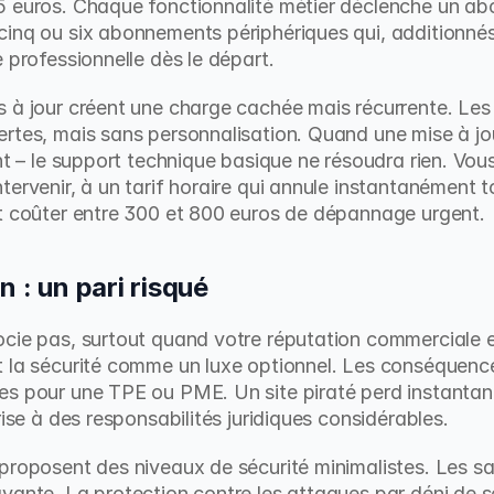
5 euros. Chaque fonctionnalité métier déclenche un ab
inq ou six abonnements périphériques qui, additionnés
 professionnelle dès le départ.
 à jour créent une charge cachée mais récurrente. Les
rtes, mais sans personnalisation. Quand une mise à jou
nt – le support technique basique ne résoudra rien. Vou
tervenir, à un tarif horaire qui annule instantanément 
ut coûter entre 300 et 800 euros de dépannage urgent.
n : un pari risqué
cie pas, surtout quand votre réputation commerciale est
 la sécurité comme un luxe optionnel. Les conséquences
es pour une TPE ou PME. Un site piraté perd instantan
rise à des responsabilités juridiques considérables.
 proposent des niveaux de sécurité minimalistes. Les 
yante. La protection contre les attaques par déni de 