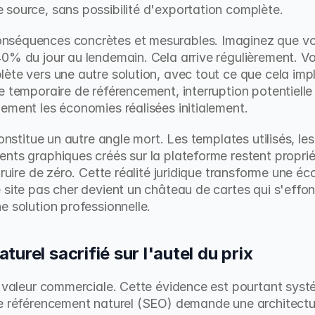
 source, sans possibilité d'exportation complète.
séquences concrètes et mesurables. Imaginez que votr
0% du jour au lendemain. Cela arrive régulièrement. Vot
ète vers une autre solution, avec tout ce que cela impli
e temporaire de référencement, interruption potentielle 
ement les économies réalisées initialement.
onstitue un autre angle mort. Les templates utilisés, les 
ts graphiques créés sur la plateforme restent propriété
truire de zéro. Cette réalité juridique transforme une é
 site pas cher devient un château de cartes qui s'effo
e solution professionnelle.
urel sacrifié sur l'autel du prix
e valeur commerciale. Cette évidence est pourtant sys
e référencement naturel (SEO) demande une architectur