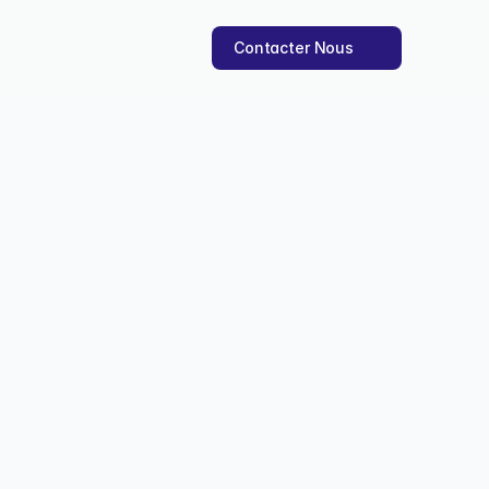
Contacter Nous
uide honnête
pportunités des arnaques 
ov. 2025