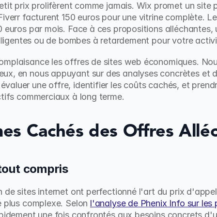
etit prix prolifèrent comme jamais. Wix promet un site 
Fiverr facturent 150 euros pour une vitrine complète. L
0 euros par mois. Face à ces propositions alléchantes, 
telligentes ou de bombes à retardement pour votre activi
omplaisance les offres de sites web économiques. Nous 
ux, en nous appuyant sur des analyses concrètes et de
aluer une offre, identifier les coûts cachés, et prendre
ctifs commerciaux à long terme.
es Cachés des Offres Allé
t tout compris
 de sites internet ont perfectionné l'art du prix d'app
é plus complexe. Selon 
l'analyse de Phenix Info sur les
apidement une fois confrontés aux besoins concrets d'une