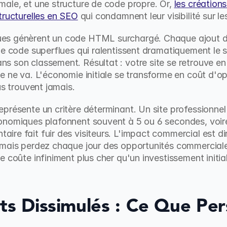
ale, et une structure de code propre. Or, 
les créations
tructurelles en SEO
 qui condamnent leur visibilité sur l
s génèrent un code HTML surchargé. Chaque ajout de f
de code superflues qui ralentissent dramatiquement le s
 son classement. Résultat : votre site se retrouve en 
 ne va. L'économie initiale se transforme en coût d'opp
us trouvent jamais.
présente un critère déterminant. Un site professionnel
onomiques plafonnent souvent à 5 ou 6 secondes, voire
re fait fuir des visiteurs. L'impact commercial est dir
 mais perdez chaque jour des opportunités commerciale
e coûte infiniment plus cher qu'un investissement initi
ts Dissimulés : Ce Que Pe