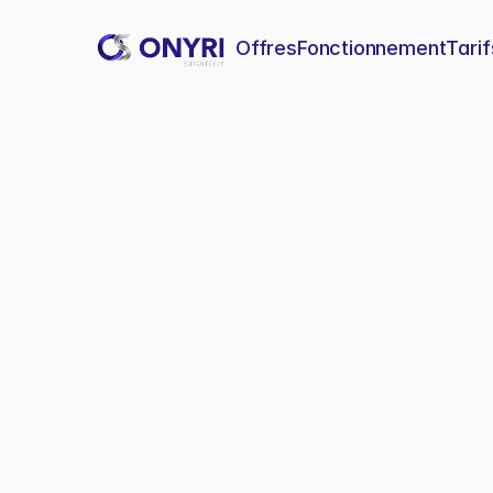
Offres
Fonctionnement
Tarif
Site pas ch
Analyse complète des offres
coûteuses à long terme.
Si