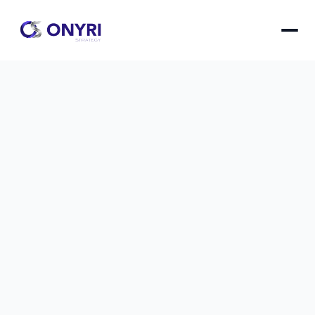
Tableau de bord Notion : tracker 
son ROI gratuitement
Créez un tableau de bord Notion performant 
pour suivre votre retour sur investissement sans 
dépenser un centime, avec des modèles prêts à 
l'emploi et des métriques clés automatisées.
Tableau de bord Notion : tracker son ROI gratuitem
le
24 nov. 2025