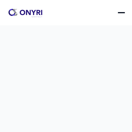
5 tâches à confier à l'IA quand on 
débute (gains rapides)
Les 5 missions concrètes à déléguer 
immédiatement à l'intelligence artificielle pour 
gagner du temps et booster votre productivité 
dès aujourd'hui, même sans expérience 
technique.
5 tâches à confier à l'IA quand on débute (gains rapi
le
1 déc. 2025